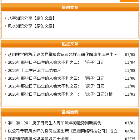
原创文章
八字知识分享【原创文章】
风水知识分享【原创文章】
热点文章
​从四柱学的角度论怎样掌握命运及怎样正确化解流年运程中的灾
07/05
祸
2026年那些日子出生的人会大不利之二：‘壬子’ 日元
11/04
2026年十二生肖流年运势概况
11/08
2026年那些日子出生的人会大不利之三：‘丙子’ 日元
11/06
2026年那些日子出生的人会大不利之四：‘庚子’ 日元
11/08
2026年那些日子出生的人会大不利之一：‘戊子’ 日元分析
11/03
最新案例
准！准！准！庚子日元生人丙午流年的运势判断实例
07/01
以公司专职风水师的身份应邀出席《星橙网络科技公司》成立5
04/01
周年庆典
陈老师深耕风水堪舆领域四十余载
03/25