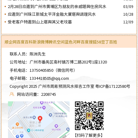
2月28日应邀到广州市黄埔区为朋友的亲戚堪舆住房风水
03/09
应邀到广州珠江新城太平洋金融大厦堪舆调理风水
10/28
受老客户特邀到山上堪舆其父老坟墓
12/09
顺企网
百度百科
新浪微博
腾讯空间
蓝色河畔
百度
搜狐
58
豆丁
百姓
联系人员：陈洲先生
公司地址：广州市番禺区南村镇万博二路202号1座1320
手机电话：
13750405850
（微信同号）
电子邮箱：
1334418505@qq.com
Copyright 2025 广州市周易预测风水择吉工作室
粤ICP备17122580号
网站访问量：2208745
【扫码了解更多】