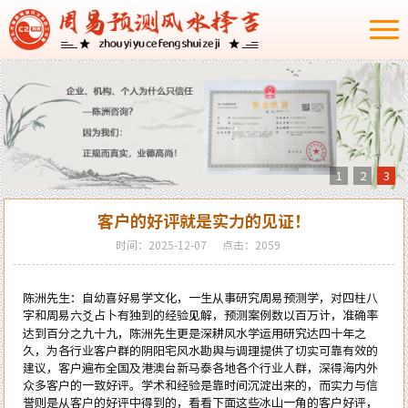
1
2
3
客户的好评就是实力的见证！
时间：2025-12-07
点击：2059
陈洲先生：自幼喜好
易学
文化，一生从事研究周易预测学，对四柱八
字和
周易六爻占卜
有独到的经验见解，预测案例数以百万计，准确率
达到百分之九十九，陈洲先生更是深耕
风水
学运用研究达四十年之
久，为各行业客户群的阴阳宅
风水勘舆与调理
提供了切实可靠有效的
建议，客户遍布全国及港澳台新马泰各地各个行业人群，深得海内外
众多客户的一致好评。学术和经验是靠时间沉淀出来的，而实力与信
誉则是从客户的好评中得到的，看看下面这些冰山一角的客户好评，