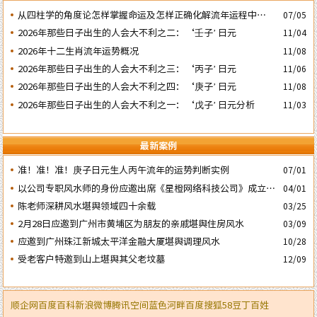
​从四柱学的角度论怎样掌握命运及怎样正确化解流年运程中的灾
07/05
祸
2026年那些日子出生的人会大不利之二：‘壬子’ 日元
11/04
2026年十二生肖流年运势概况
11/08
2026年那些日子出生的人会大不利之三：‘丙子’ 日元
11/06
2026年那些日子出生的人会大不利之四：‘庚子’ 日元
11/08
2026年那些日子出生的人会大不利之一：‘戊子’ 日元分析
11/03
最新案例
准！准！准！庚子日元生人丙午流年的运势判断实例
07/01
以公司专职风水师的身份应邀出席《星橙网络科技公司》成立5
04/01
周年庆典
陈老师深耕风水堪舆领域四十余载
03/25
2月28日应邀到广州市黄埔区为朋友的亲戚堪舆住房风水
03/09
应邀到广州珠江新城太平洋金融大厦堪舆调理风水
10/28
受老客户特邀到山上堪舆其父老坟墓
12/09
顺企网
百度百科
新浪微博
腾讯空间
蓝色河畔
百度
搜狐
58
豆丁
百姓